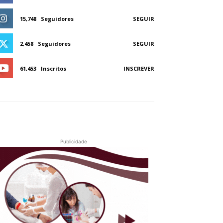
15,748
Seguidores
SEGUIR
2,458
Seguidores
SEGUIR
61,453
Inscritos
INSCREVER
Publicidade