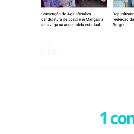
Convenção do Agir oficializa
Republicanos
candidatura de Joscilene Mangão a
reeleição d
uma vaga na assembleia estadual
Borges
1 co