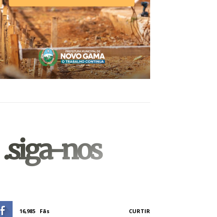
.siga-nos
16,985
Fãs
CURTIR