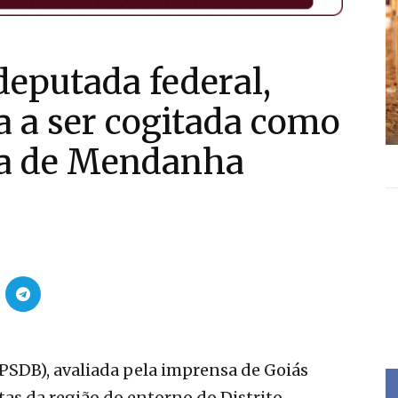
deputada federal,
a a ser cogitada como
ra de Mendanha
PSDB), avaliada pela imprensa de Goiás
as da região do entorno do Distrito