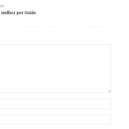
:15
 melhor por Goiás
Nome:*
E-
mail:*