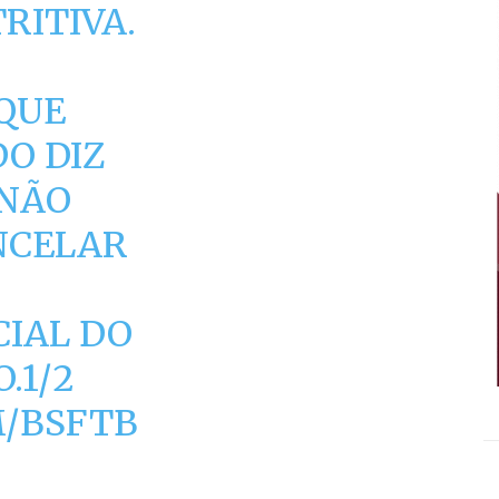
RITIVA.
 QUE
DO DIZ
 NÃO
NCELAR
CIAL DO
.1/2
M/BSFTB