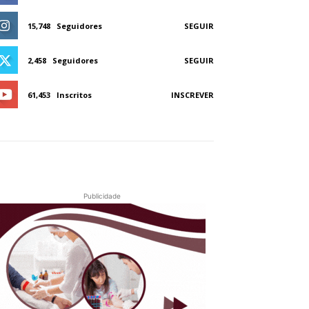
15,748
Seguidores
SEGUIR
2,458
Seguidores
SEGUIR
61,453
Inscritos
INSCREVER
Publicidade