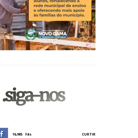
.siga-nos
16,985
Fãs
CURTIR