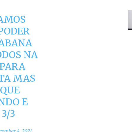
VAMOS
 PODER
CABANA
ODOS NA
 PARA
LTA MAS
 QUE
NDO E
3/3
cember 4, 2021