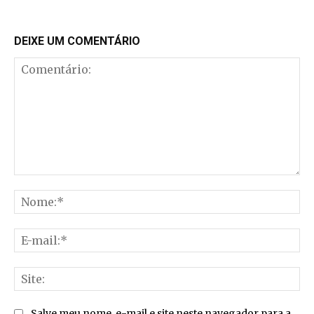
DEIXE UM COMENTÁRIO
Comentário:
No
E-
mai
Sit
Salve meu nome, e-mail e site neste navegador para a