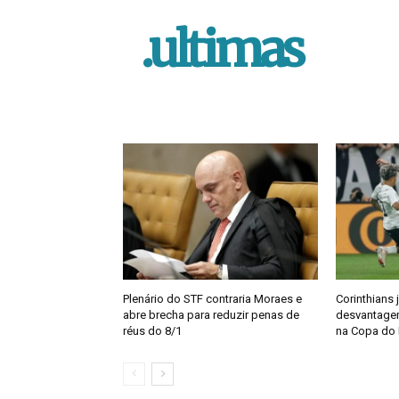
.ultimas
Plenário do STF contraria Moraes e
Corinthians 
abre brecha para reduzir penas de
desvantagem
réus do 8/1
na Copa do 