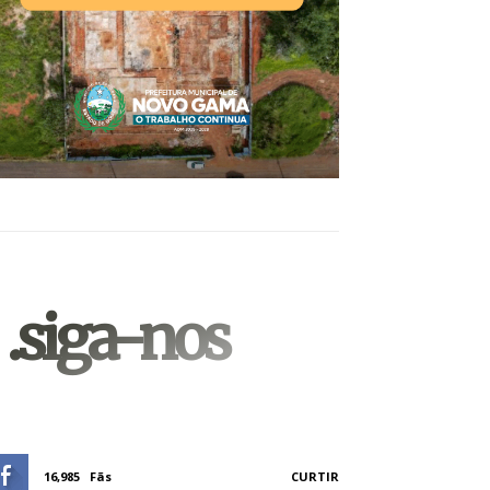
.siga-nos
16,985
Fãs
CURTIR