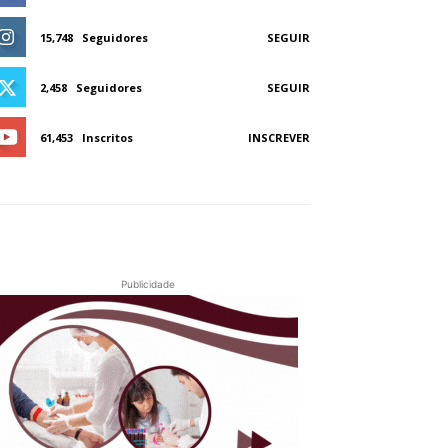
15,748
Seguidores
SEGUIR
2,458
Seguidores
SEGUIR
61,453
Inscritos
INSCREVER
Publicidade