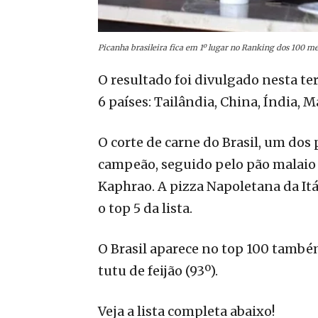
Picanha brasileira fica em 1º lugar no Ranking dos 100 m
O resultado foi divulgado nesta te
6 países: Tailândia, China, Índia, Ma
O corte de carne do Brasil, um dos 
campeão, seguido pelo pão malaio 
Kaphrao. A pizza Napoletana da Itál
o top 5 da lista.
O Brasil aparece no top 100 também
tutu de feijão (93º).
Veja a lista completa abaixo!