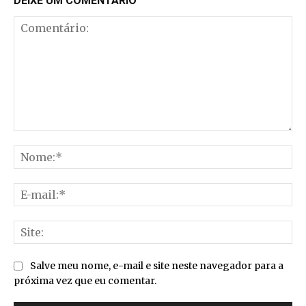
DEIXE UM COMENTÁRIO
Comentário:
No
E-
mai
Sit
Salve meu nome, e-mail e site neste navegador para a
próxima vez que eu comentar.