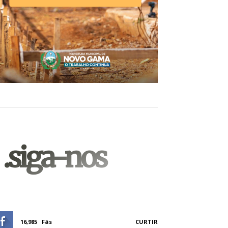
.siga-nos
16,985
Fãs
CURTIR