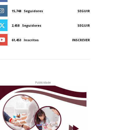
15,748
Seguidores
SEGUIR
2,458
Seguidores
SEGUIR
61,453
Inscritos
INSCREVER
Publicidade