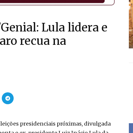
enial: Lula lidera e
naro recua na
leições presidenciais próximas, divulgada
aponta o ex-presidente Luiz Inácio Lula da