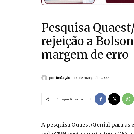
Pesquisa Quaest/G
rejeição a Bolso
margem de erro
por
Redação
16 de março de 2022
Compartilhado
A pesquisa Quaest/Genial para as e
pela
CNN
nesta quarta-feira (15), 