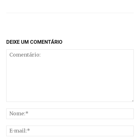
DEIXE UM COMENTÁRIO
Comentário:
No
E-
mai