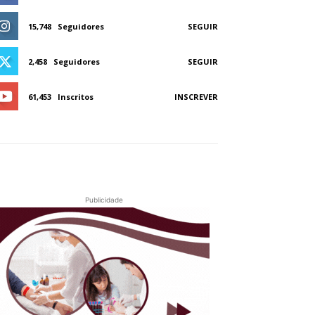
15,748
Seguidores
SEGUIR
2,458
Seguidores
SEGUIR
61,453
Inscritos
INSCREVER
Publicidade