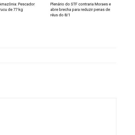
Amazônia: Pescador
Plenário do STF contraria Moraes e
rucu de 77 kg
abre brecha para reduzir penas de
réus do 8/1