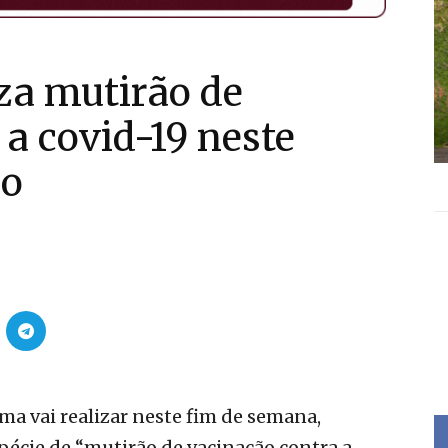
za mutirão de
 a covid-19 neste
go
ma vai realizar neste fim de semana,
pécie de “mutirão de vacinação contra a