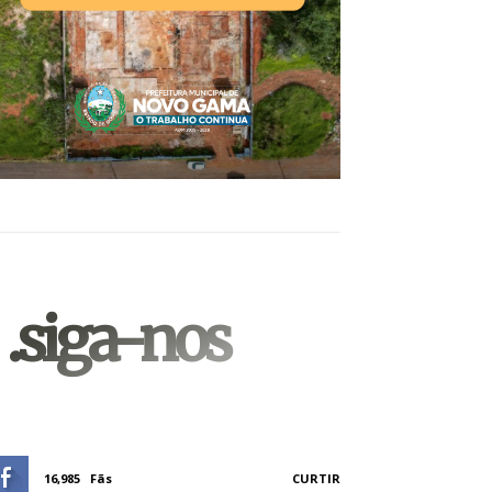
.siga-nos
16,985
Fãs
CURTIR