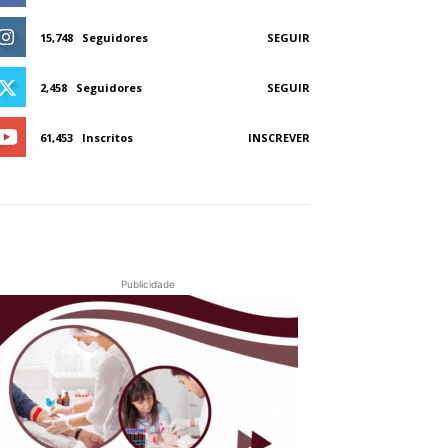
15,748
Seguidores
SEGUIR
2,458
Seguidores
SEGUIR
61,453
Inscritos
INSCREVER
Publicidade