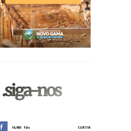
.siga-nos
16,985
Fãs
CURTIR