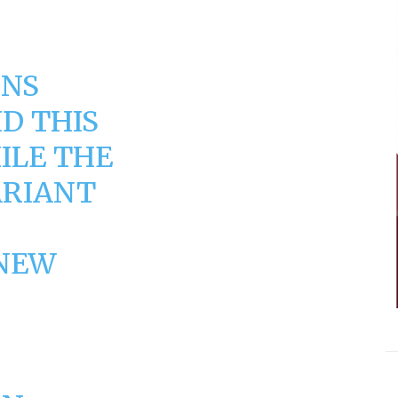
GNS
ID THIS
ILE THE
ARIANT
 NEW