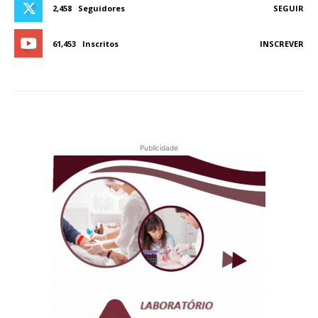
2,458
Seguidores
SEGUIR
61,453
Inscritos
INSCREVER
Publicidade