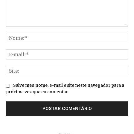
Comentário:
No
E-
mai
Sit
Salve meu nome, e-mail e site neste navegador para a
próxima vez que eu comentar.