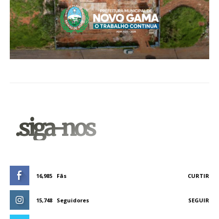
.siga-nos
16,985
Fãs
CURTIR
15,748
Seguidores
SEGUIR