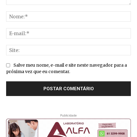
Comentário:
No
E-
mai
Sit
Salve meu nome, e-mail e site neste navegador para a
próxima vez que eu comentar.
Publicidade