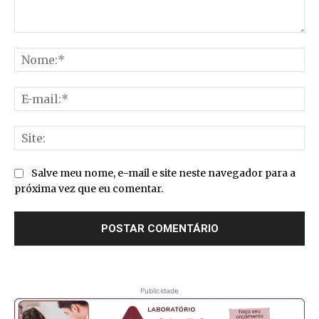
Comentário:
No
E-
mai
Sit
Salve meu nome, e-mail e site neste navegador para a
próxima vez que eu comentar.
Publicidade