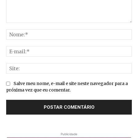
Comentário:
No
E-
mai
Sit
Salve meu nome, e-mail e site neste navegador para a
próxima vez que eu comentar.
Publicidade