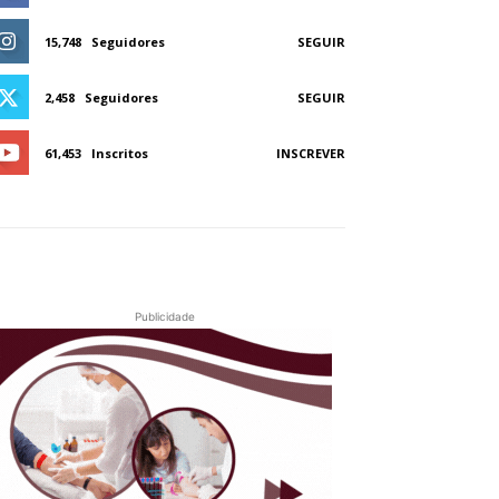
15,748
Seguidores
SEGUIR
2,458
Seguidores
SEGUIR
61,453
Inscritos
INSCREVER
Publicidade