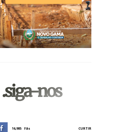
.siga-nos
16,985
Fãs
CURTIR