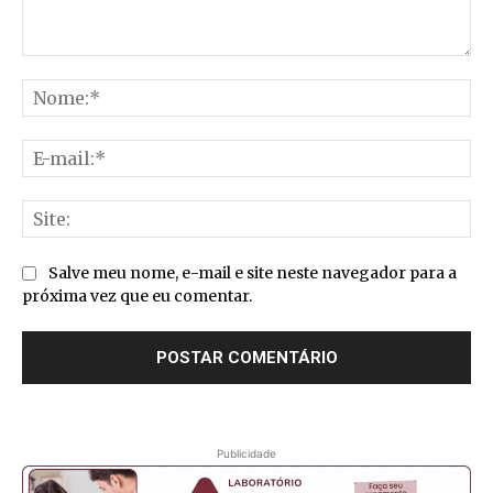
Comentário:
No
E-
mai
Sit
Salve meu nome, e-mail e site neste navegador para a
próxima vez que eu comentar.
Publicidade