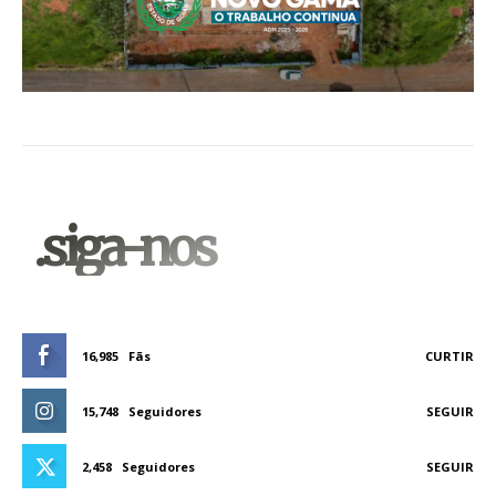
.siga-nos
16,985
Fãs
CURTIR
15,748
Seguidores
SEGUIR
2,458
Seguidores
SEGUIR