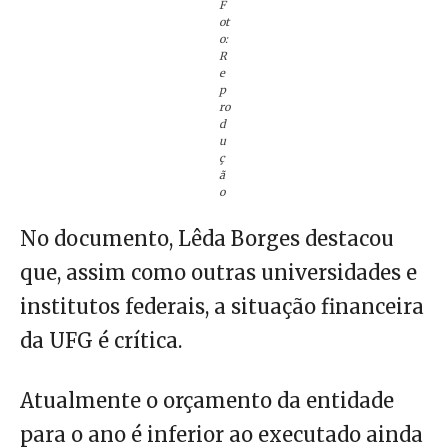
F
ot
o:
R
e
p
ro
d
u
ç
ã
o
No documento, Lêda Borges destacou
que, assim como outras universidades e
institutos federais, a situação financeira
da UFG é crítica.
Atualmente o orçamento da entidade
para o ano é inferior ao executado ainda