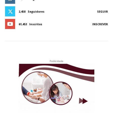
2,458
Seguidores
SEGUIR
61,453
Inscritos
INSCREVER
Publicidade