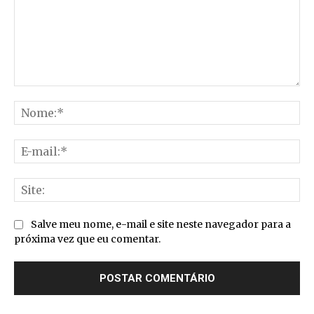
Comentário:
No
E-
mai
Sit
Salve meu nome, e-mail e site neste navegador para a
próxima vez que eu comentar.