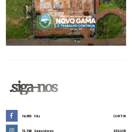
.siga-nos
16,985
Fãs
CURTIR
15,748
Seguidores
SEGUIR