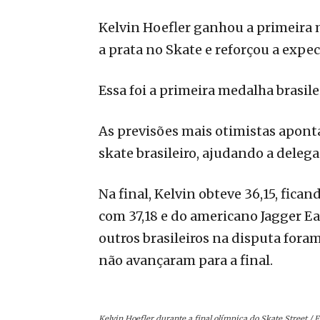
Kelvin Hoefler ganhou a primeira 
a prata no Skate e reforçou a expe
Essa foi a primeira medalha brasil
As previsões mais otimistas apont
skate brasileiro, ajudando a deleg
Na final, Kelvin obteve 36,15, fic
com 37,18 e do americano Jagger Ea
outros brasileiros na disputa fora
não avançaram para a final.
Kelvin Hoefler durante a final olímpica do Skate Street / 