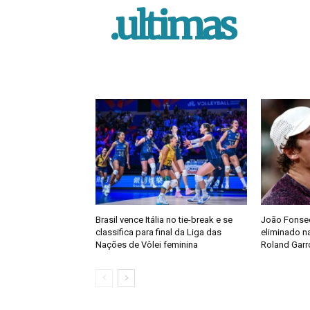
.ultimas
Brasil vence Itália no tie-break e se
João Fonsec
classifica para final da Liga das
eliminado na
Nações de Vôlei feminina
Roland Garr