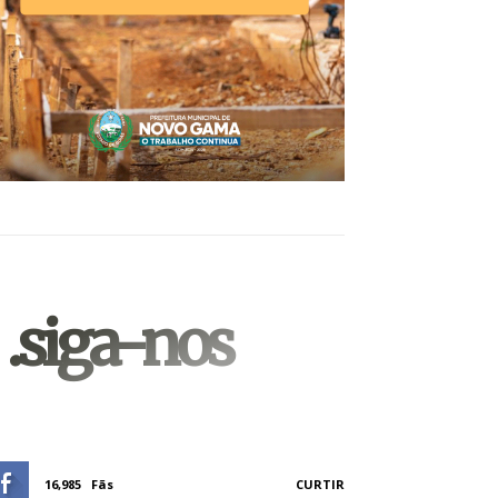
.siga-nos
16,985
Fãs
CURTIR