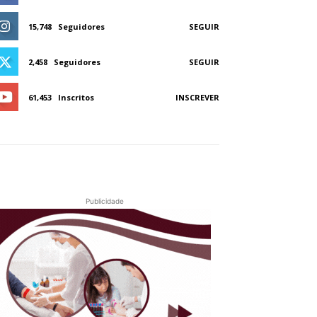
15,748
Seguidores
SEGUIR
2,458
Seguidores
SEGUIR
61,453
Inscritos
INSCREVER
Publicidade