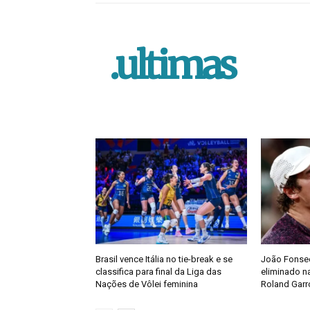
.ultimas
Brasil vence Itália no tie-break e se
João Fonsec
classifica para final da Liga das
eliminado na
Nações de Vôlei feminina
Roland Garr