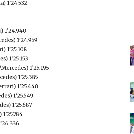
) 1’24.532
) 1’24.940
edes) 1’24.959
i) 1’25.108
s) 1’25.153
/Mercedes) 1’25.195
cedes) 1’25.385
rrari) 1’25.440
des) 1’25.549
des) 1’25.687
 1’25.784
1’26.336