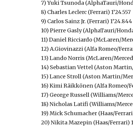
7) Yuki Tsunoda (AlphaTauri/Honda
8) Charles Leclerc (Ferrari) 1’24.557
9) Carlos Sainz Jr. (Ferrari) 1’24.844
10) Pierre Gasly (AlphaTauri/Honda
11) Daniel Ricciardo (McLaren/Merc
12) A.Giovinazzi (Alfa Romeo/Ferrar
13) Lando Norris (McLaren/Mercede
14) Sebastian Vettel (Aston Martin
15) Lance Stroll (Aston Martin/Mer
16) Kimi Räikkönen (Alfa Romeo/Fe
17) George Russell (Williams/Merce
18) Nicholas Latifi (Williams/Merce
19) Mick Schumacher (Haas/Ferrari)
20) Nikita Mazepin (Haas/Ferrari) 