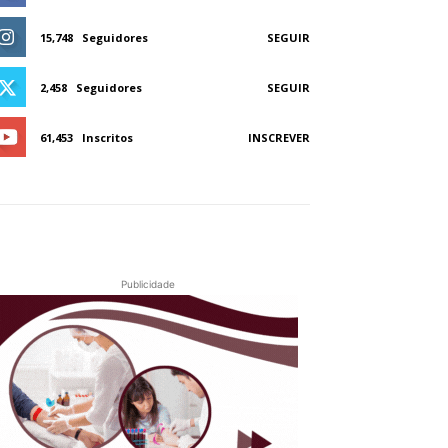
15,748
Seguidores
SEGUIR
2,458
Seguidores
SEGUIR
61,453
Inscritos
INSCREVER
Publicidade