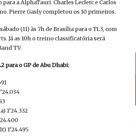
 para a AlphaTauri. Charles Leclerc e Carlos
ono. Pierre Gasly completou os 10 primeiros.
sábado (11) às 7h de Brasília para o TL3, com
. Já as 10h o treino classificatória será
Band TV.
L2 para o GP de Abu Dhabi:
691
1’24.034
83
) 1’24.332
’24.400
t) 1’24.495