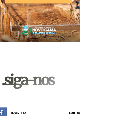
.siga-nos
16,985
Fãs
CURTIR