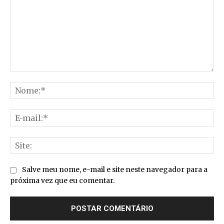
Comentário:
No
E-
mai
Sit
Salve meu nome, e-mail e site neste navegador para a
próxima vez que eu comentar.