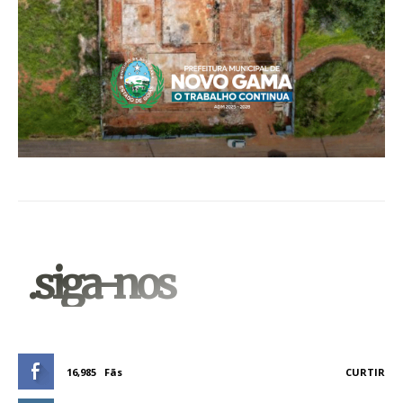
.siga-nos
16,985
Fãs
CURTIR