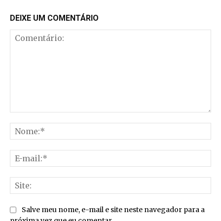
DEIXE UM COMENTÁRIO
Comentário:
No
E-
mai
Sit
Salve meu nome, e-mail e site neste navegador para a
próxima vez que eu comentar.