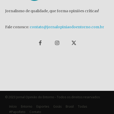
Jornalismo de qualidade, que forma opiniões críticas!
Fale conosco:
contato@jornalopiniaodoentorno.com.br
© 2023 Jornal Opinião do Entorno - Todos os direitos reservados
Início
Entorno
Esportes
Goiás
Brasil
Todas
#PapoReto
Contato