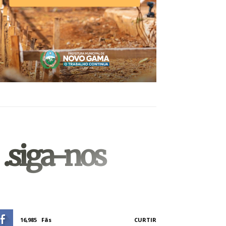
.siga-nos
16,985
Fãs
CURTIR