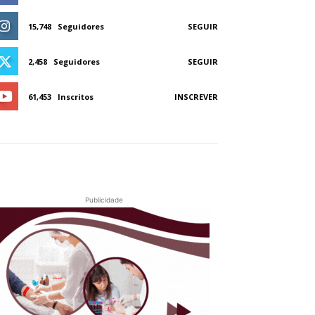
15,748
Seguidores
SEGUIR
2,458
Seguidores
SEGUIR
61,453
Inscritos
INSCREVER
Publicidade