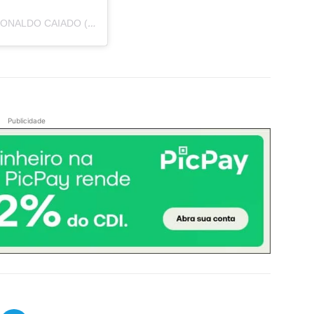
UMA PUBLICAÇÃO COMPARTILHADA POR RONALDO CAIADO (@RONALDOCAIADO)
Publicidade