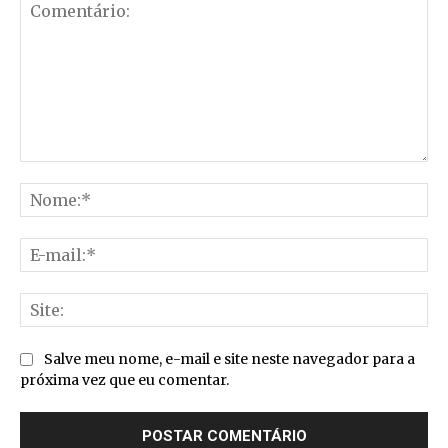
Comentário:
No
E-
mai
Sit
Salve meu nome, e-mail e site neste navegador para a
próxima vez que eu comentar.