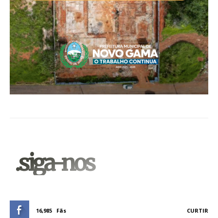
.siga-nos
16,985
Fãs
CURTIR