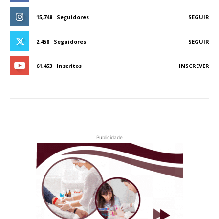
15,748
Seguidores
SEGUIR
2,458
Seguidores
SEGUIR
61,453
Inscritos
INSCREVER
Publicidade