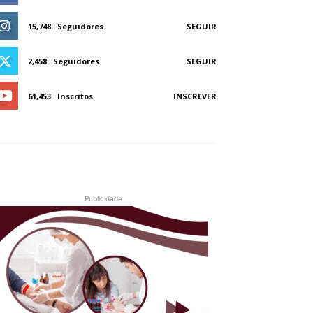
15,748
Seguidores
SEGUIR
2,458
Seguidores
SEGUIR
61,453
Inscritos
INSCREVER
Publicidade