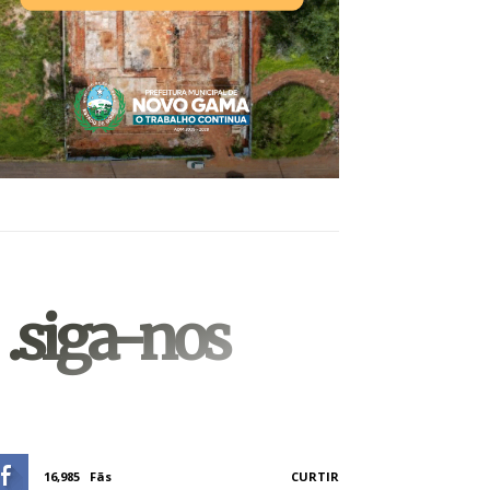
.siga-nos
16,985
Fãs
CURTIR