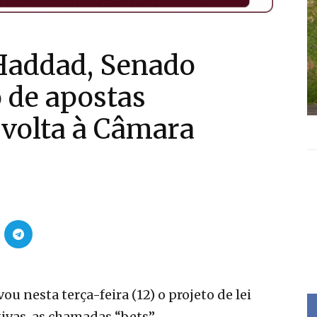
 Haddad, Senado
 de apostas
o volta à Câmara
u nesta terça-feira (12) o projeto de lei
ivas, as chamadas “bets”.