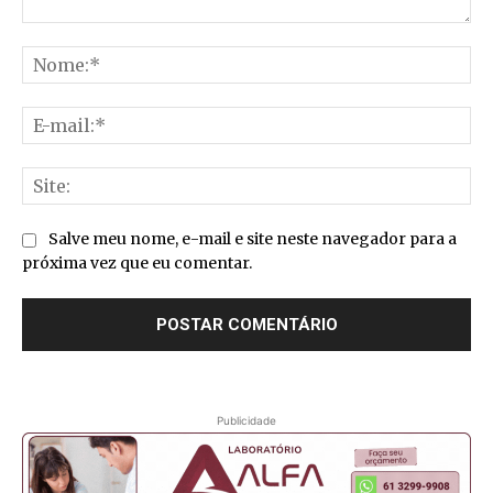
Comentário:
No
E-
mai
Sit
Salve meu nome, e-mail e site neste navegador para a
próxima vez que eu comentar.
Publicidade