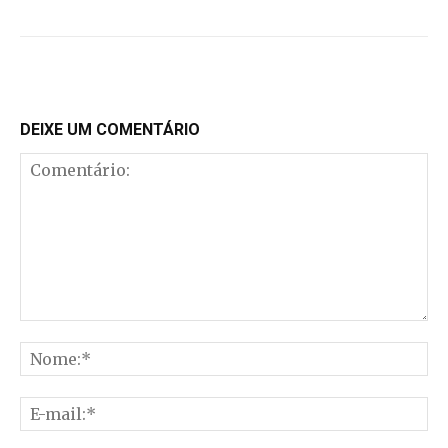
DEIXE UM COMENTÁRIO
Comentário:
No
E-
mai