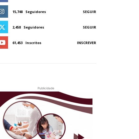
15,748
Seguidores
SEGUIR
2,458
Seguidores
SEGUIR
61,453
Inscritos
INSCREVER
Publicidade