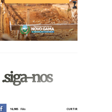
.siga-nos
16,985
Fãs
CURTIR