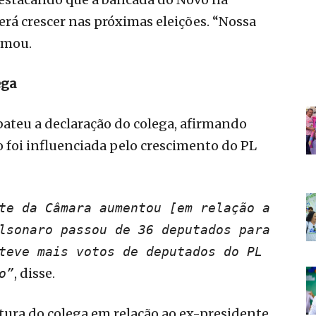
rá crescer nas próximas eleições. “Nossa
rmou.
ega
bateu a declaração do colega, afirmando
 foi influenciada pelo crescimento do PL
te da Câmara aumentou [em relação a
lsonaro passou de 36 deputados para
teve mais votos de deputados do PL
, disse.
o”
ura do colega em relação ao ex-presidente.