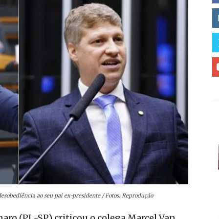
desobediência ao seu pai ex-presidente / Fotos: Reprodução
aro (PL-SP) criticou o colega Marcel Van