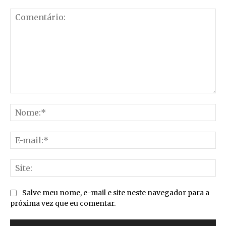
Comentário:
No
E-
mai
Sit
Salve meu nome, e-mail e site neste navegador para a
próxima vez que eu comentar.