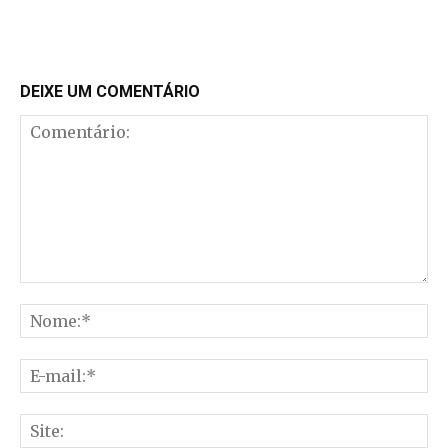
DEIXE UM COMENTÁRIO
Comentário:
No
E-
mai
Sit