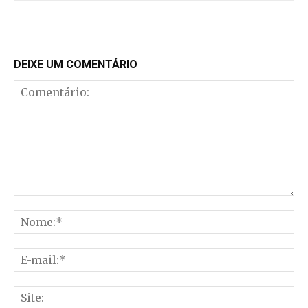
DEIXE UM COMENTÁRIO
Comentário:
No
E-
mai
Sit