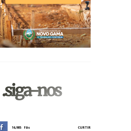
.siga-nos
16,985
Fãs
CURTIR