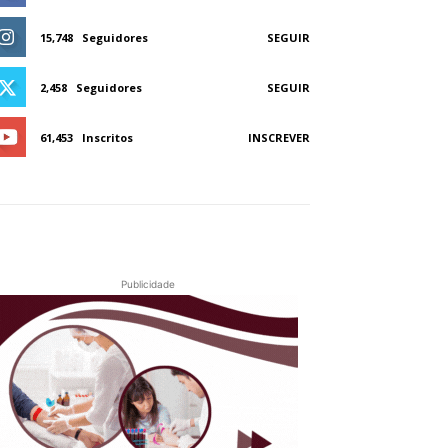
15,748
Seguidores
SEGUIR
2,458
Seguidores
SEGUIR
61,453
Inscritos
INSCREVER
Publicidade