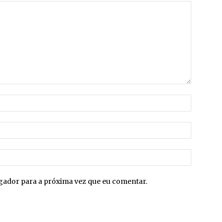
Nome:*
E-
mail:*
Site:
egador para a próxima vez que eu comentar.