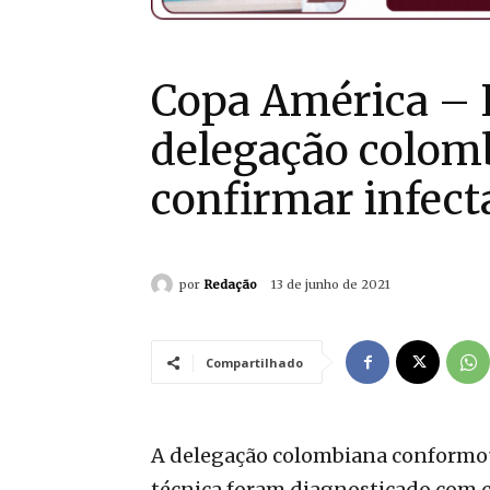
Copa América – 
delegação colomb
confirmar infect
por
Redação
13 de junho de 2021
Compartilhado
A delegação colombiana conformo
técnica foram diagnosticado com co