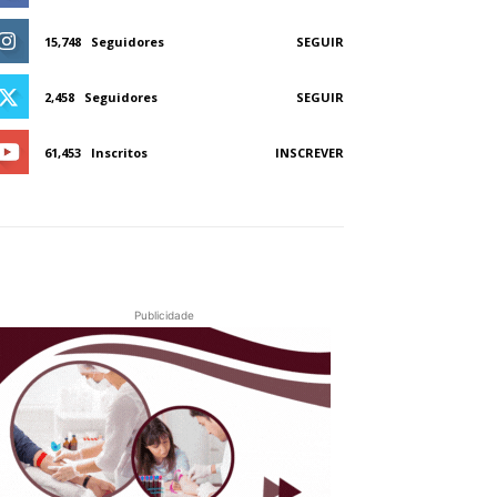
15,748
Seguidores
SEGUIR
2,458
Seguidores
SEGUIR
61,453
Inscritos
INSCREVER
Publicidade