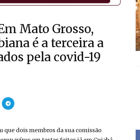
Em Mato Grosso,
iana é a terceira a
ados pela covid-19
u que dois membros da sua comissão
ronavírus em testes feitos já em Cuiabá,