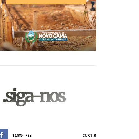
.siga-nos
16,985
Fãs
CURTIR