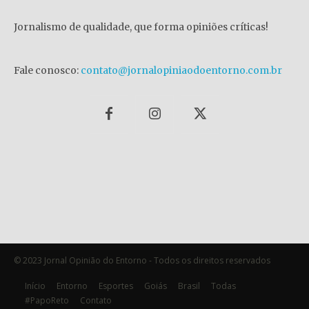
Jornalismo de qualidade, que forma opiniões críticas!
Fale conosco:
contato@jornalopiniaodoentorno.com.br
© 2023 Jornal Opinião do Entorno - Todos os direitos reservados
Início
Entorno
Esportes
Goiás
Brasil
Todas
#PapoReto
Contato