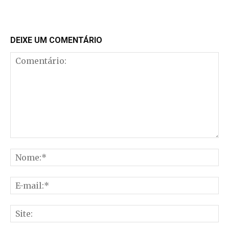
DEIXE UM COMENTÁRIO
Comentário:
No
E-
mai
Sit