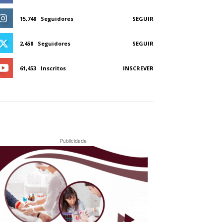
15,748
Seguidores
SEGUIR
2,458
Seguidores
SEGUIR
61,453
Inscritos
INSCREVER
Publicidade