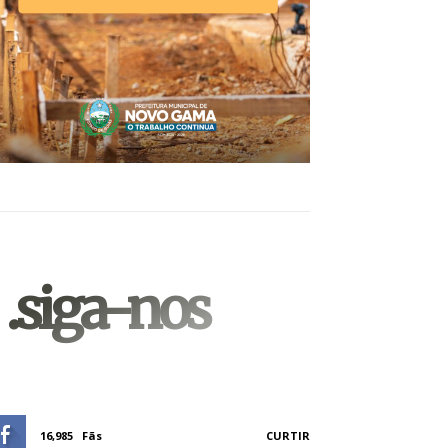
.siga-nos
16,985
Fãs
CURTIR