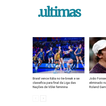
.ultimas
Brasil vence Itália no tie-break e se
João Fonsec
classifica para final da Liga das
eliminado na
Nações de Vôlei feminina
Roland Garr