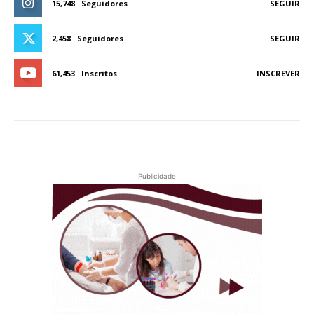
15,748
Seguidores
SEGUIR
2,458
Seguidores
SEGUIR
61,453
Inscritos
INSCREVER
Publicidade