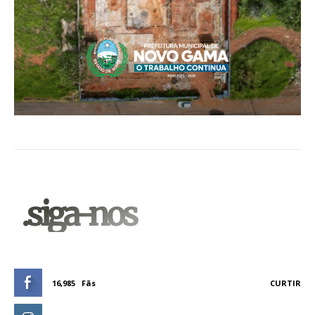
.siga-nos
16,985
Fãs
CURTIR