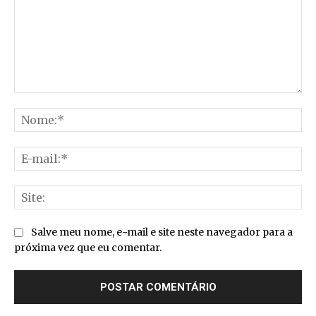
Comentário:
No
E-
mai
Sit
Salve meu nome, e-mail e site neste navegador para a
próxima vez que eu comentar.