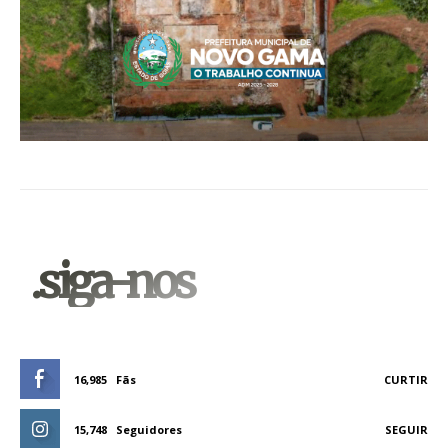
.siga-nos
16,985
Fãs
CURTIR
15,748
Seguidores
SEGUIR