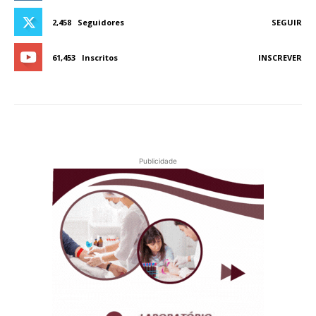
2,458
Seguidores
SEGUIR
61,453
Inscritos
INSCREVER
Publicidade