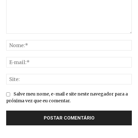
Comentário:
No
E-
mai
Sit
Salve meu nome, e-mail e site neste navegador para a
próxima vez que eu comentar.