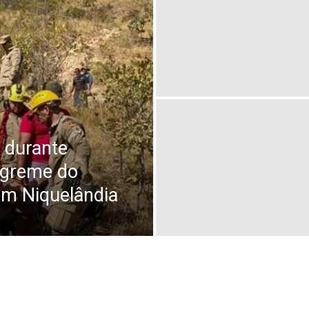
 durante
ngreme do
m Niquelândia