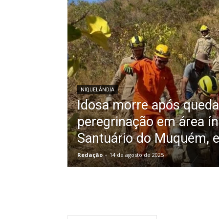
NIQUELÂNDIA
Idosa morre após queda
peregrinação em área í
Santuário do Muquém, e
Redação
-
14 de agosto de 2025