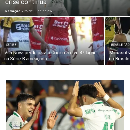
crise continua
Redação
-
25 de julho de 2026
SÉRIE B
BRASILEIRÃO
Vila Nova perde para o Criciúma e vê 4º lugar
Mirassol v
na Série B ameaçado
no Brasile