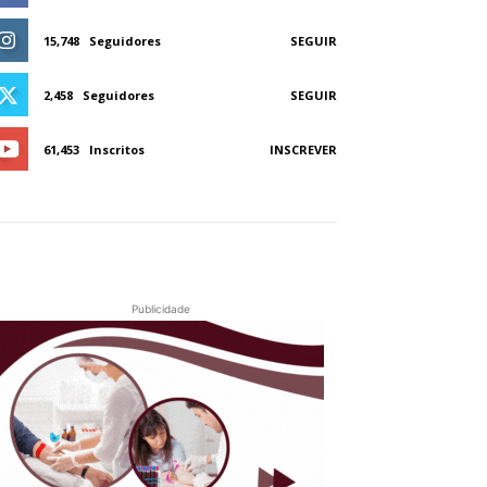
15,748
Seguidores
SEGUIR
2,458
Seguidores
SEGUIR
61,453
Inscritos
INSCREVER
Publicidade