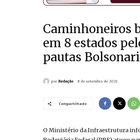
Caminhoneiros b
em 8 estados pel
pautas Bolsonari
por
Redação
8 de setembro de 2021
Compartilhado
O Ministério da Infraestrutura info
Rodoviária Federal (PRF) atuou pa