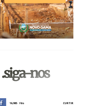
.siga-nos
16,985
Fãs
CURTIR