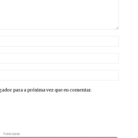
Nome:*
E-
mail:*
Site:
egador para a próxima vez que eu comentar.
Publicidade