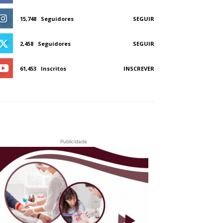
15,748
Seguidores
SEGUIR
2,458
Seguidores
SEGUIR
61,453
Inscritos
INSCREVER
Publicidade