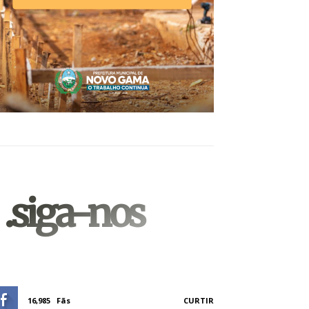
.siga-nos
16,985
Fãs
CURTIR