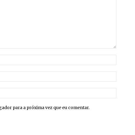
Nome:*
E-
mail:*
Site:
egador para a próxima vez que eu comentar.