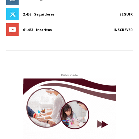
2,458
Seguidores
SEGUIR
61,453
Inscritos
INSCREVER
Publicidade