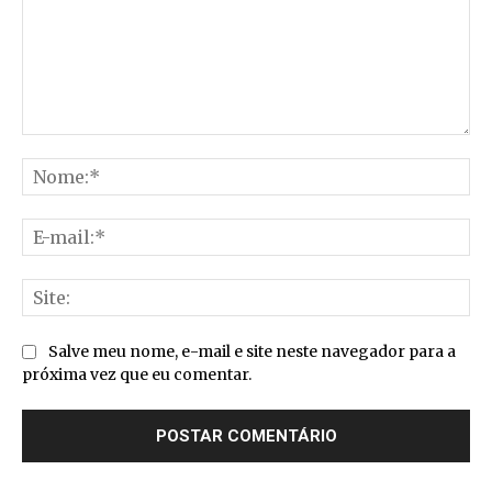
Comentário:
No
E-
mai
Sit
Salve meu nome, e-mail e site neste navegador para a
próxima vez que eu comentar.