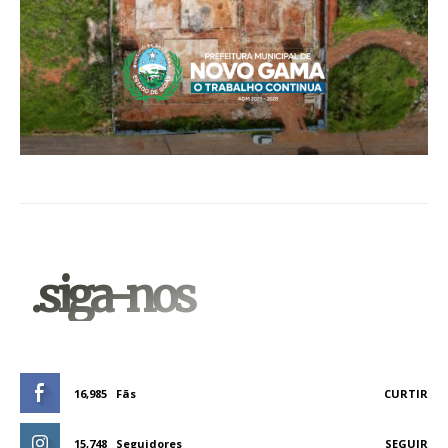
.siga-nos
16,985
Fãs
CURTIR
15,748
Seguidores
SEGUIR