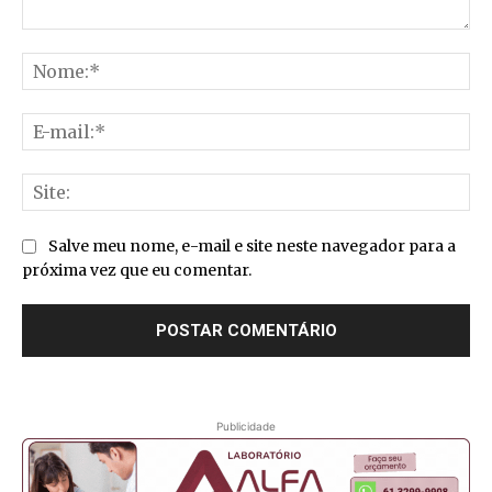
Comentário:
No
E-
mai
Sit
Salve meu nome, e-mail e site neste navegador para a
próxima vez que eu comentar.
Publicidade