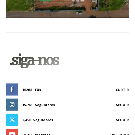
.siga-nos
16,985
Fãs
CURTIR
15,748
Seguidores
SEGUIR
2,458
Seguidores
SEGUIR
61,453
Inscritos
INSCREVER