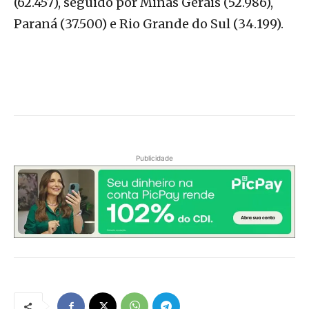
(62.457), seguido por Minas Gerais (52.986),
Paraná (37.500) e Rio Grande do Sul (34.199).
Publicidade