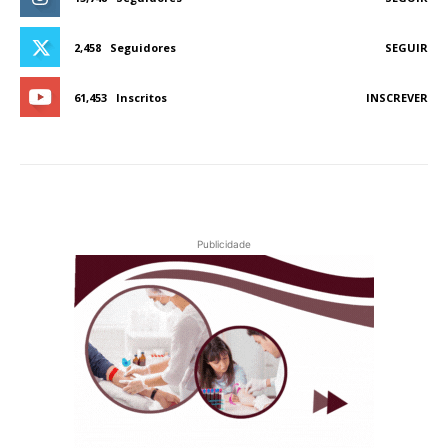
2,458
Seguidores
SEGUIR
61,453
Inscritos
INSCREVER
Publicidade