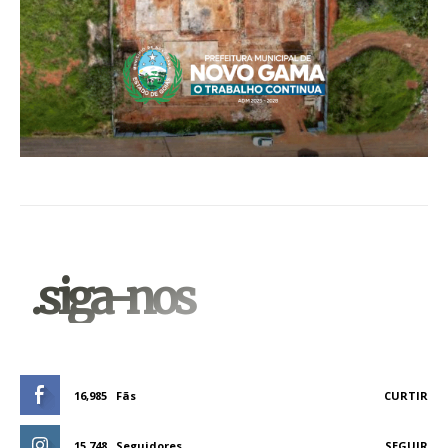
.siga-nos
16,985
Fãs
CURTIR
15,748
Seguidores
SEGUIR