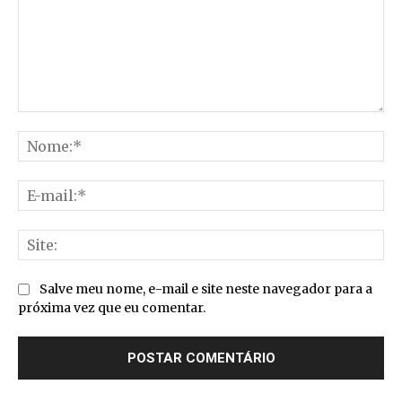
Comentário:
No
E-
mai
Sit
Salve meu nome, e-mail e site neste navegador para a
próxima vez que eu comentar.