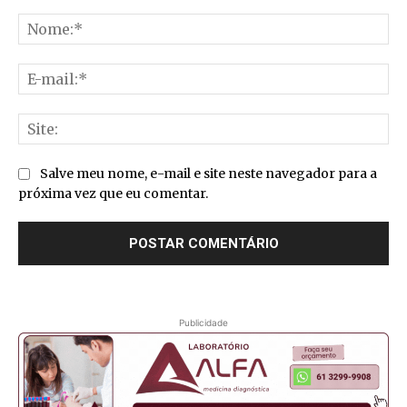
Comentário:
No
E-
mai
Sit
Salve meu nome, e-mail e site neste navegador para a
próxima vez que eu comentar.
Publicidade