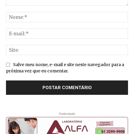
Comentário:
No
E-
mai
Sit
Salve meu nome, e-mail e site neste navegador para a
próxima vez que eu comentar.
Publicidade