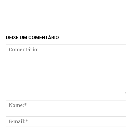
DEIXE UM COMENTÁRIO
Comentário:
No
E-
mai