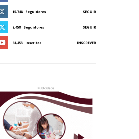
15,748
Seguidores
SEGUIR
2,458
Seguidores
SEGUIR
61,453
Inscritos
INSCREVER
Publicidade