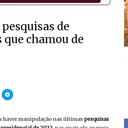
a pesquisas de
os que chamou de
iu haver manipulação nas últimas
pesquisas
o
presidencial de 2022
, nas quais ele aparece