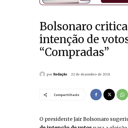
Bolsonaro critic
intenção de vot
“Compradas”
por
Redação
22 de dezembro de 2021
Compartilhado
O presidente Jair Bolsonaro suger
de intenção de votos
para a eleiçã