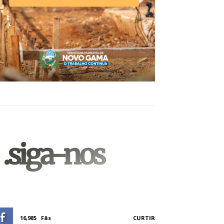
.siga-nos
16,985
Fãs
CURTIR