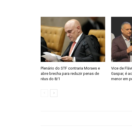
Plenário do STF contraria Moraes e
Vice de Fláv
abre brecha para reduzir penas de
Gaspar, é a
réus do 8/1
menor em pr