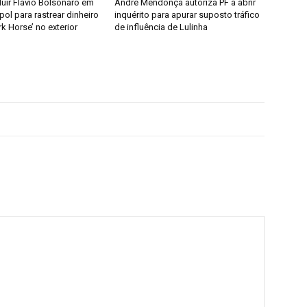
cluir Flávio Bolsonaro em
André Mendonça autoriza PF a abrir
rpol para rastrear dinheiro
inquérito para apurar suposto tráfico
rk Horse’ no exterior
de influência de Lulinha