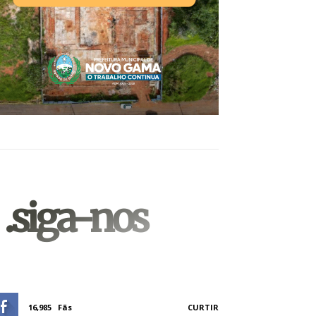
.siga-nos
16,985
Fãs
CURTIR