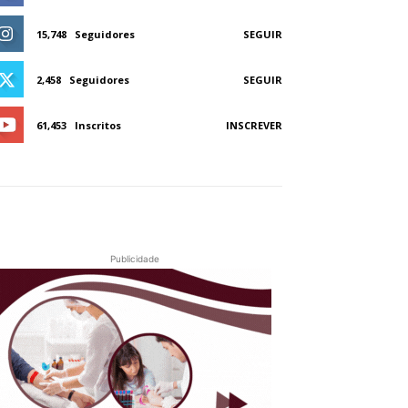
15,748
Seguidores
SEGUIR
2,458
Seguidores
SEGUIR
61,453
Inscritos
INSCREVER
Publicidade