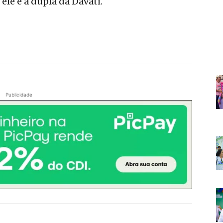
ele e a dupla da Davati.
Publicidade