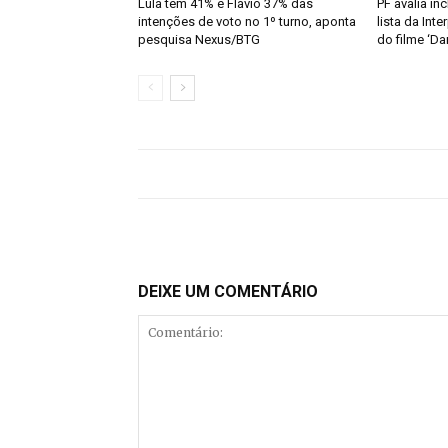
Lula tem 41% e Flávio 37% das
PF avalia in
intenções de voto no 1º turno, aponta
lista da Inte
pesquisa Nexus/BTG
do filme ‘Da
DEIXE UM COMENTÁRIO