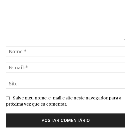
Comentário:
No
E-
mai
Sit
Salve meu nome, e-mail e site neste navegador para a
próxima vez que eu comentar.