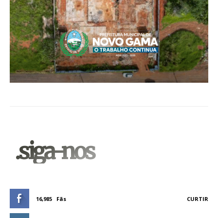
.siga-nos
16,985
Fãs
CURTIR